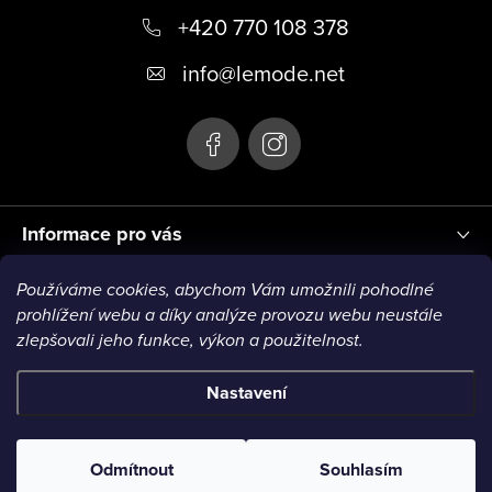
+420 770 108 378
a
t
info
@
lemode.net
í
Informace pro vás
Používáme cookies, abychom Vám umožnili pohodlné
Blog
prohlížení webu a díky analýze provozu webu neustále
zlepšovali jeho funkce, výkon a použitelnost.
Nastavení
Copyright 2026
Le Mode
. Všechna práva vyhrazena.
Odmítnout
Souhlasím
Vytvořil Shoptet