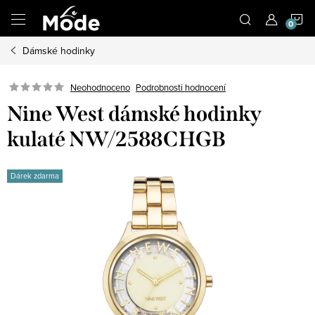
Přejít
N
na
obsah
Dámské hodinky
K
Neohodnoceno
Podrobnosti hodnocení
Nine West dámské hodinky
kulaté NW/2588CHGB
Dárek zdarma