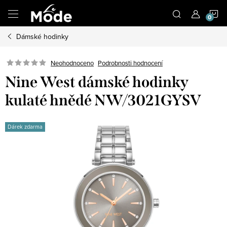
Přejít
N
na
obsah
Dámské hodinky
K
Neohodnoceno
Podrobnosti hodnocení
Nine West dámské hodinky
kulaté hnědé NW/3021GYSV
Dárek zdarma