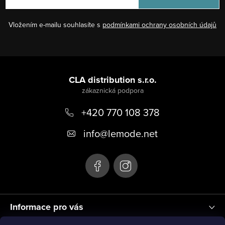
Vložením e-mailu souhlasíte s
podmínkami ochrany osobních údajů
Z
á
CLA distribution s.r.o.
p
+420 770 108 378
a
t
info
@
lemode.net
í
Informace pro vás