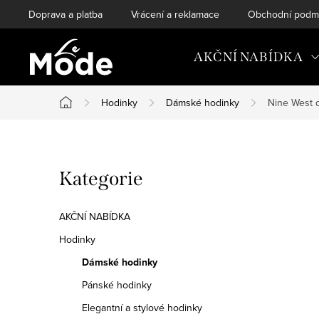
Přejít
Doprava a platba
Vrácení a reklamace
Obchodní podm
na
obsah
AKČNÍ NABÍDKA
Hodinky
Dámské hodinky
Nine West 
Domů
P
Přeskočit
Kategorie
o
kategorie
s
AKČNÍ NABÍDKA
t
Hodinky
Dámské hodinky
r
Pánské hodinky
a
Elegantní a stylové hodinky