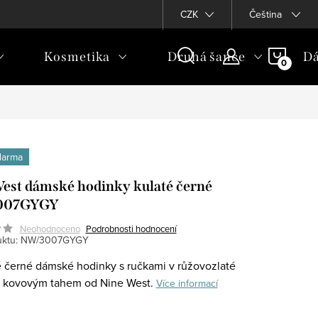
CZK
Čeština
NÁKU
Kosmetika
Druhá šance
Dá
KOŠÍ
darma
est dámské hodinky kulaté černé
007GYGY
Neohodnoceno
Podrobnosti hodnocení
ktu:
NW/3007GYGY
 černé dámské hodinky s ručkami v růžovozlaté
s kovovým tahem od Nine West.
Více informací