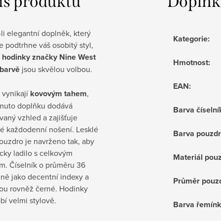
is produktu
Doplňk
li elegantní doplněk, který
Kategorie
:
 podtrhne váš osobitý styl,
hodinky značky Nine West
Hmotnost
:
 barvě
jsou skvělou volbou.
EAN
:
 vynikají
kovovým tahem
,
omuto doplňku dodává
Barva číselní
ovaný vzhled a zajišťuje
é každodenní nošení. Lesklé
Barva pouzd
ouzdro je navrženo tak, aby
cky ladilo s celkovým
Materiál pou
m. Číselník o průměru 36
ně jako decentní indexy a
Průměr pouz
sou rovněž černé. Hodinky
bí velmi stylově.
Barva řemín