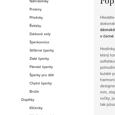
Pop
Náhrdelníky
Prsteny
Hledáte-
Přívěsky
dokonale
Řetízky
dámské 
Dárkové sety
v černé
Šperkovnice
Hodinky
Stříbrné šperky
který t
Zlaté šperky
sofistik
Pánské šperky
pohodln
kulaté p
Šperky pro děti
harmoni
Chytré šperky
designe
Brože
mm, stej
ručky, j
Doplňky
tak půso
Klíčenky