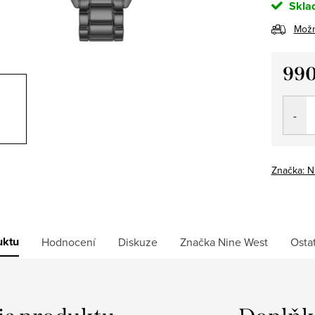
Skla
Možn
990
Měrná
cena:
Značka:
N
uktu
Hodnocení
Diskuze
Značka
Nine West
Osta