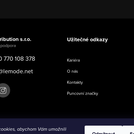
ibution s.r.o.
Užitečné odkazy
0 770 108 378
Kariéra
@
lemode.net
O nás
Kontakty
Puncovní značky
cookies, abychom Vám umožnili
Odmítnout
S