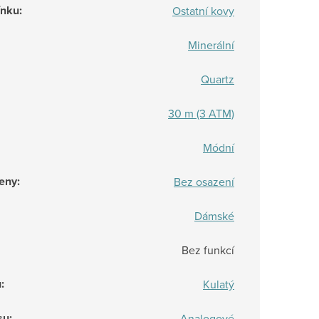
ínku
:
Ostatní kovy
Minerální
Quartz
30 m (3 ATM)
Módní
eny
:
Bez osazení
Dámské
Bez funkcí
u
:
Kulatý
su
:
Analogové