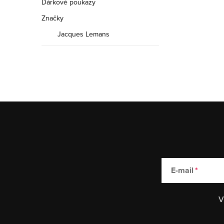
Dárkové poukazy
Značky
Jacques Lemans
E-mail
V