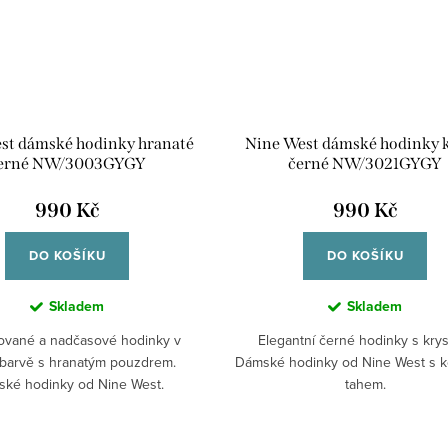
st dámské hodinky hranaté
Nine West dámské hodinky k
erné NW/3003GYGY
černé NW/3021GYGY
990 Kč
990 Kč
DO KOŠÍKU
DO KOŠÍKU
Skladem
Skladem
kované a nadčasové hodinky v
Elegantní černé hodinky s kryst
barvě s hranatým pouzdrem.
Dámské hodinky od Nine West s 
ké hodinky od Nine West.
tahem.