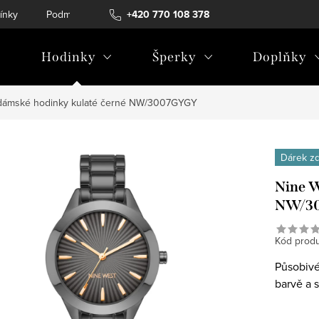
ínky
Podmínky ochrany osobních údajů
+420 770 108 378
Hodinky
Šperky
Doplňky
dámské hodinky kulaté černé NW/3007GYGY
Dárek z
Nine W
NW/3
Kód produ
Působivé
barvě a 