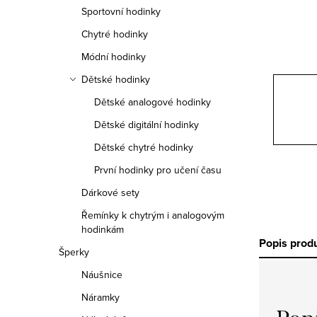
n
Sportovní hodinky
n
Chytré hodinky
í
Módní hodinky
Dětské hodinky
p
Dětské analogové hodinky
a
Dětské digitální hodinky
n
Dětské chytré hodinky
e
První hodinky pro učení času
Dárkové sety
l
Řemínky k chytrým i analogovým
hodinkám
Popis prod
Šperky
Náušnice
Náramky