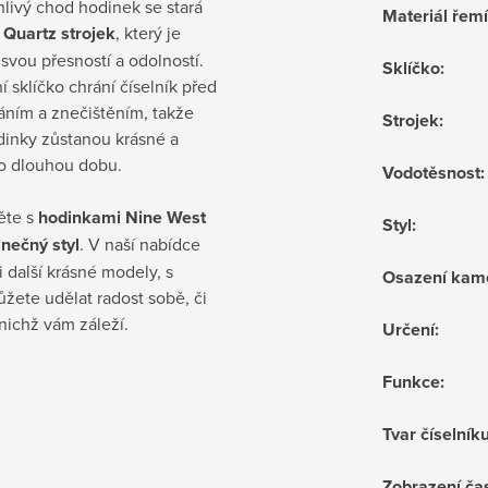
livý chod hodinek se stará
Materiál řem
 Quartz strojek
, který je
 svou přesností a odolností.
Sklíčko
:
í sklíčko chrání číselník před
áním a znečištěním, takže
Strojek
:
dinky zůstanou krásné a
po dlouhou dobu.
Vodotěsnost
:
ěte s
hodinkami Nine West
Styl
:
inečný styl
. V naší nabídce
i další krásné modely, s
Osazení kam
žete udělat radost sobě, či
nichž vám záleží.
Určení
:
Funkce
:
Tvar číselník
Zobrazení ča