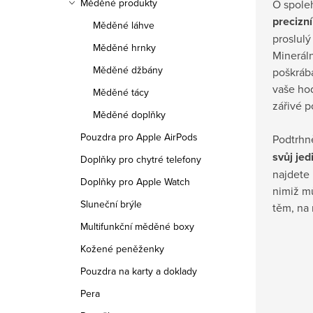
Měděné produkty
O spoleh
precizní
Měděné láhve
proslulý
Měděné hrnky
Mineráln
Měděné džbány
poškráb
vaše ho
Měděné tácy
zářivé 
Měděné doplňky
Pouzdra pro Apple AirPods
Podtrhn
svůj jed
Doplňky pro chytré telefony
najdete 
Doplňky pro Apple Watch
nimiž mů
Sluneční brýle
těm, na 
Multifunkční měděné boxy
Kožené peněženky
Pouzdra na karty a doklady
Pera