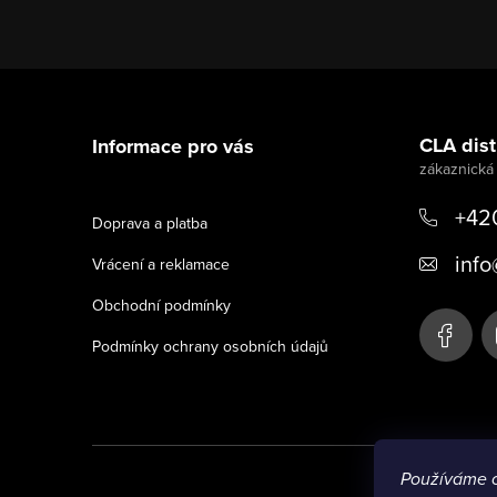
Z
á
CLA distr
Informace pro vás
p
a
+42
Doprava a platba
t
info
Vrácení a reklamace
í
Obchodní podmínky
Podmínky ochrany osobních údajů
Používáme 