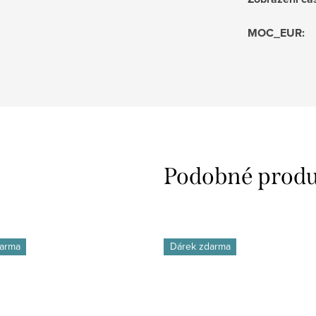
MOC_EUR
:
arma
Dárek zdarma