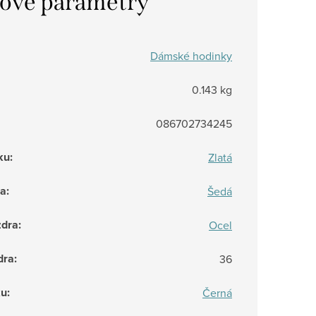
ové parametry
Dámské hodinky
0.143 kg
086702734245
ku
:
Zlatá
ra
:
Šedá
zdra
:
Ocel
dra
:
36
ku
:
Černá