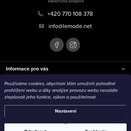
p
+420 770 108 378
a
t
info
@
lemode.net
í
Informace pro vás
Používáme cookies, abychom Vám umožnili pohodlné
Blog
prohlížení webu a díky analýze provozu webu neustále
zlepšovali jeho funkce, výkon a použitelnost.
Nastavení
Copyright 2026
Le Mode
. Všechna práva vyhrazena.