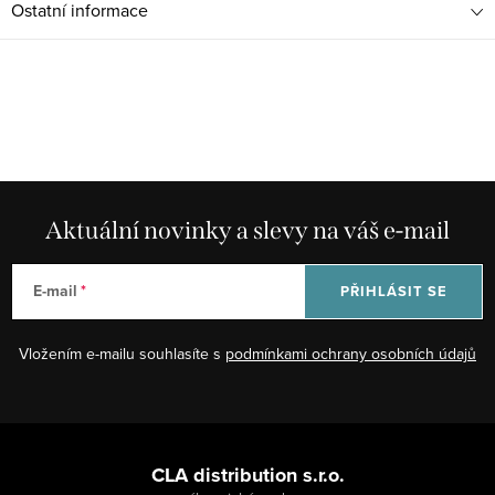
Ostatní informace
Aktuální novinky a slevy na váš e-mail
E-mail
PŘIHLÁSIT SE
Vložením e-mailu souhlasíte s
podmínkami ochrany osobních údajů
Z
á
CLA distribution s.r.o.