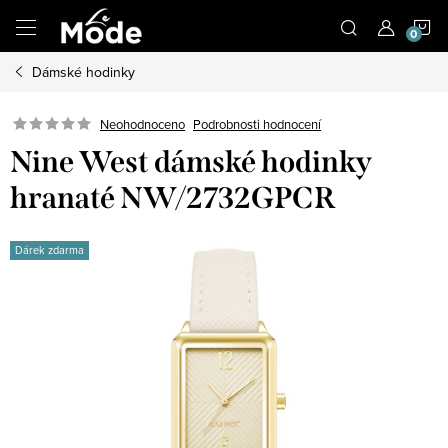
Přejít
N
na
obsah
Dámské hodinky
K
Neohodnoceno
Podrobnosti hodnocení
Nine West dámské hodinky
hranaté NW/2732GPCR
Dárek zdarma