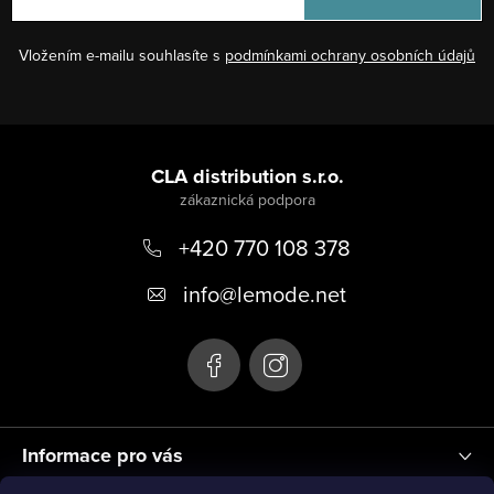
Vložením e-mailu souhlasíte s
podmínkami ochrany osobních údajů
Z
á
CLA distribution s.r.o.
p
+420 770 108 378
a
t
info
@
lemode.net
í
Informace pro vás