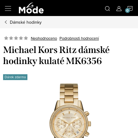
Přejít
N
na
obsah
Dámské hodinky
K
Neohodnoceno
Podrobnosti hodnocení
Michael Kors Ritz dámské
hodinky kulaté MK6356
Dárek zdarma