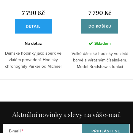
7 790 Kč
7 790 Kč
DETAIL
DO KOŠÍKU
Na dotaz
Skladem
Dámské hodinky jako šperk ve
Velké dámské hodinky ve zlaté
zlatém provedení. Hodinky
barvě s výrazným číselníkem.
chronografy Parker od Michael
Model Bradshaw s funkcí
Kors s...
chronografu a...
Aktuální novinky a slevy na váš e-mail
E-mail
PŘIHLÁSIT SE