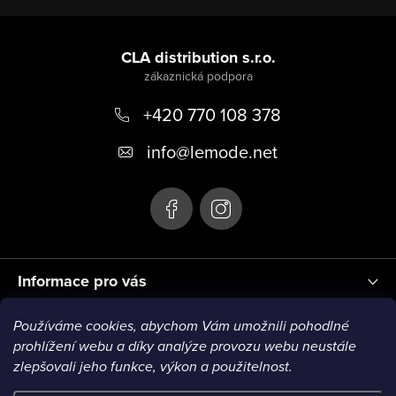
Z
á
CLA distribution s.r.o.
p
+420 770 108 378
a
t
info
@
lemode.net
í
Informace pro vás
Používáme cookies, abychom Vám umožnili pohodlné
Blog
prohlížení webu a díky analýze provozu webu neustále
zlepšovali jeho funkce, výkon a použitelnost.