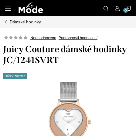
Přejít
N
na
obsah
Dámské hodinky
K
Neohodnoceno
Podrobnosti hodnocení
Juicy Couture dámské hodinky
JC/1241SVRT
Dárek zdarma