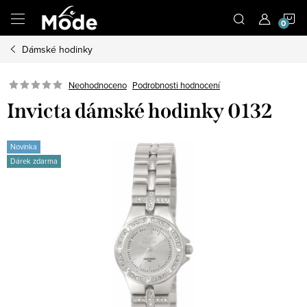
Přejít
N
na
obsah
Dámské hodinky
K
Neohodnoceno
Podrobnosti hodnocení
Invicta dámské hodinky 0132
Novinka
Dárek zdarma