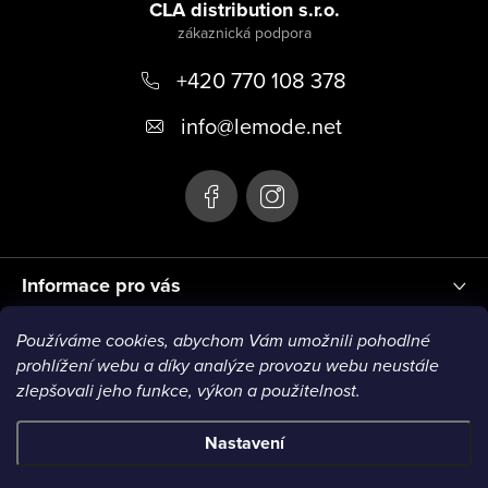
á
CLA distribution s.r.o.
p
+420 770 108 378
a
t
info
@
lemode.net
í
Informace pro vás
Používáme cookies, abychom Vám umožnili pohodlné
Blog
prohlížení webu a díky analýze provozu webu neustále
zlepšovali jeho funkce, výkon a použitelnost.
Nastavení