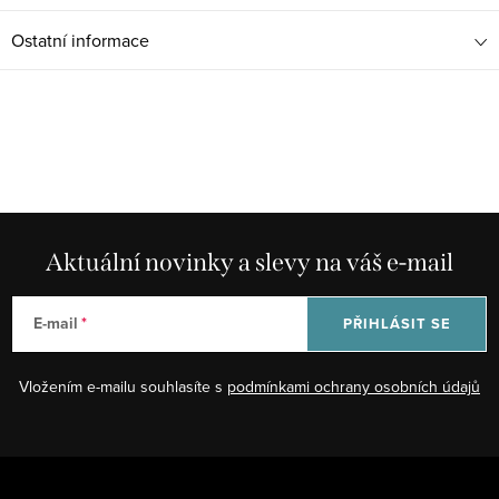
Ostatní informace
Aktuální novinky a slevy na váš e-mail
E-mail
PŘIHLÁSIT SE
Vložením e-mailu souhlasíte s
podmínkami ochrany osobních údajů
Z