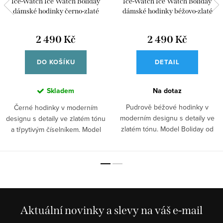
Ice-Watch Ice Watch Boliday
Ice-Watch Ice Watch Boliday
dámské hodinky černo-zlaté
dámské hodinky béžovo-zlaté
024030
024039
2 490 Kč
2 490 Kč
DO KOŠÍKU
DETAIL
Skladem
Na dotaz
Pudrově béžové hodinky v
Černé hodinky v moderním
moderním designu s detaily ve
designu s detaily ve zlatém tónu
zlatém tónu. Model Boliday od
a třpytivým číselníkem. Model
belgické...
Boliday...
Aktuální novinky a slevy na váš e-mail