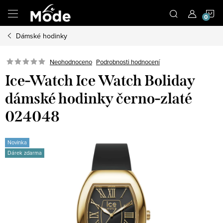
Přejít
N
na
obsah
Dámské hodinky
K
Neohodnoceno
Podrobnosti hodnocení
Ice-Watch Ice Watch Boliday
dámské hodinky černo-zlaté
024048
Novinka
Dárek zdarma