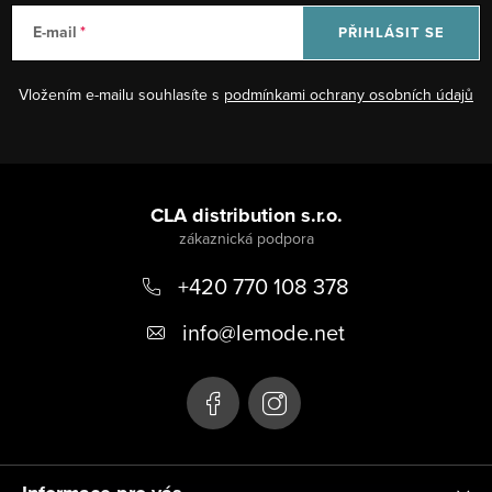
E-mail
PŘIHLÁSIT SE
Vložením e-mailu souhlasíte s
podmínkami ochrany osobních údajů
Z
á
CLA distribution s.r.o.
p
+420 770 108 378
a
t
info
@
lemode.net
í