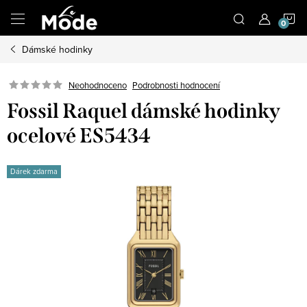
Přejít
N
na
obsah
Dámské hodinky
K
Neohodnoceno
Podrobnosti hodnocení
Fossil Raquel dámské hodinky
ocelové ES5434
Dárek zdarma