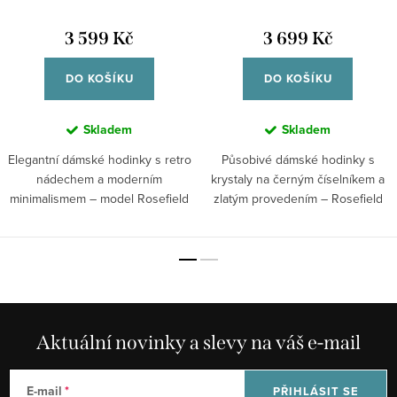
3 599 Kč
3 699 Kč
DO KOŠÍKU
DO KOŠÍKU
Skladem
Skladem
Elegantní dámské hodinky s retro
Působivé dámské hodinky s
nádechem a moderním
krystaly na černým číselníkem a
minimalismem – model Rosefield
zlatým provedením – Rosefield
Ivy White...
Boxelle...
Aktuální novinky a slevy na váš e-mail
E-mail
PŘIHLÁSIT SE