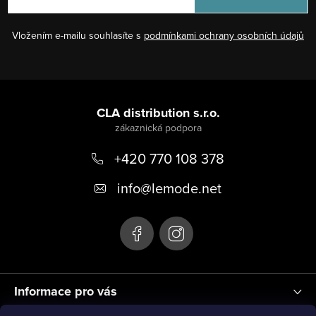
Vložením e-mailu souhlasíte s
podmínkami ochrany osobních údajů
Z
á
CLA distribution s.r.o.
p
+420 770 108 378
a
t
info
@
lemode.net
í
Informace pro vás