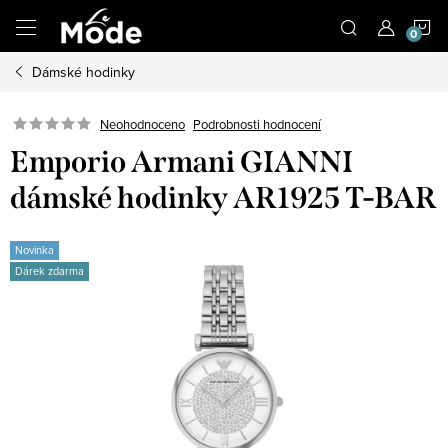
Přejít
N
na
obsah
Dámské hodinky
K
Neohodnoceno
Podrobnosti hodnocení
Emporio Armani GIANNI
dámské hodinky AR1925 T-BAR
Novinka
Dárek zdarma