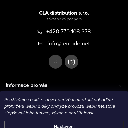
Z
á
CLA distribution s.r.o.
p
+420 770 108 378
a
t
info
@
lemode.net
í
Informace pro vás
Používáme cookies, abychom Vám umožnili pohodlné
Blog
prohlížení webu a díky analýze provozu webu neustále
zlepšovali jeho funkce, výkon a použitelnost.
Nastavení