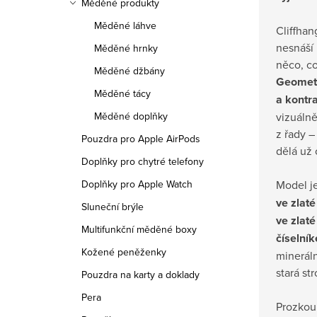
Měděné produkty
Měděné láhve
Cliffhan
nesnáší 
Měděné hrnky
něco, c
Měděné džbány
Geometr
Měděné tácy
a kontr
vizuálně
Měděné doplňky
z řady –
Pouzdra pro Apple AirPods
dělá už 
Doplňky pro chytré telefony
Model j
Doplňky pro Apple Watch
ve zlat
Sluneční brýle
ve zlat
Multifunkční měděné boxy
číselní
Kožené peněženky
mineráln
stará st
Pouzdra na karty a doklady
Pera
Prozkoum