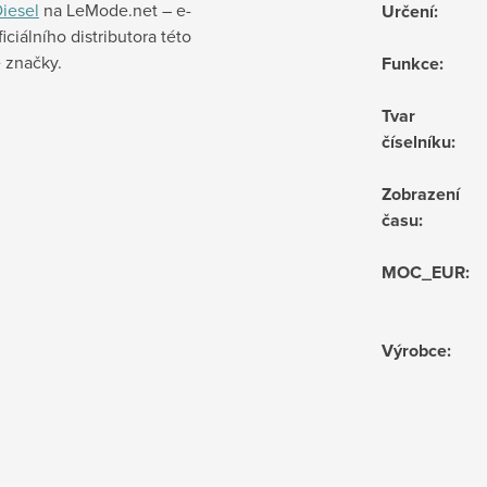
iesel
na LeMode.net – e-
Určení
:
iciálního distributora této
 značky.
Funkce
:
Tvar
číselníku
:
Zobrazení
času
:
MOC_EUR
:
Výrobce
: