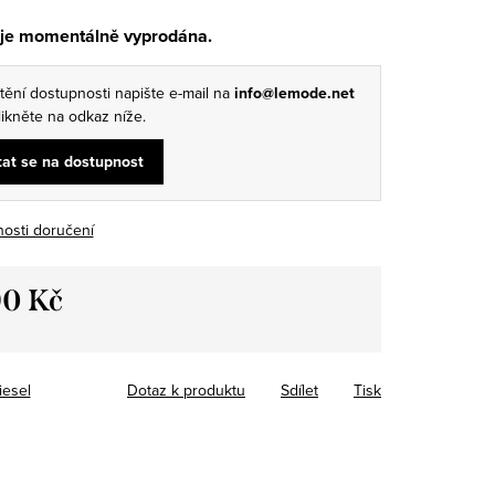
 je momentálně vyprodána.
štění dostupnosti napište e-mail na
info@lemode.net
ikněte na odkaz níže.
at se na dostupnost
osti doručení
90 Kč
iesel
Dotaz k produktu
Sdílet
Tisk