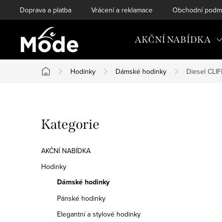
Přejít
Doprava a platba
Vrácení a reklamace
Obchodní podm
na
obsah
AKČNÍ NABÍDKA
Hodinky
Dámské hodinky
Diesel CLI
Domů
P
Přeskočit
Kategorie
o
kategorie
s
AKČNÍ NABÍDKA
t
Hodinky
Dámské hodinky
r
Pánské hodinky
a
Elegantní a stylové hodinky