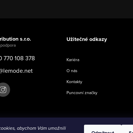
ibution s.r.o.
Užitečné odkazy
0 770 108 378
Kariéra
@
lemode.net
O nás
Kontakty
Puncovní značky
cookies, abychom Vám umožnili
Odmítnout
S