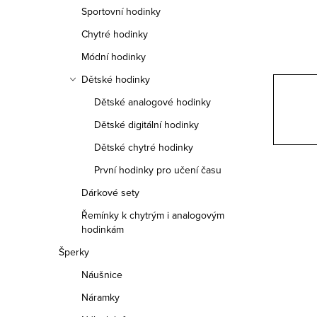
n
Sportovní hodinky
n
Chytré hodinky
í
Módní hodinky
Dětské hodinky
p
Dětské analogové hodinky
a
Dětské digitální hodinky
n
Dětské chytré hodinky
e
První hodinky pro učení času
Dárkové sety
l
Řemínky k chytrým i analogovým
hodinkám
Šperky
Náušnice
Náramky