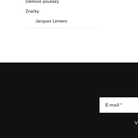
Dárkové poukazy
Značky
Jacques Lemans
E-mail
V