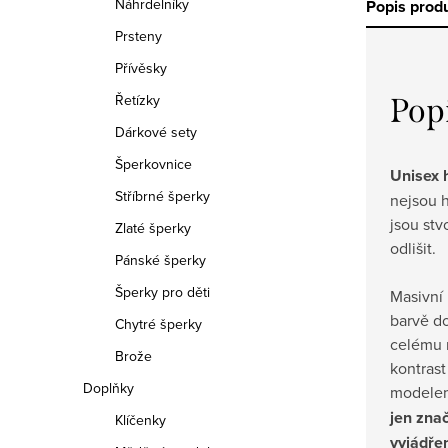
Náhrdelníky
Popis prod
Prsteny
Přívěsky
Řetízky
Pop
Dárkové sety
Šperkovnice
Unisex 
Stříbrné šperky
nejsou 
jsou stv
Zlaté šperky
odlišit.
Pánské šperky
Šperky pro děti
Masivní 
barvě do
Chytré šperky
celému 
Brože
kontrast
Doplňky
modelem
jen zna
Klíčenky
vyjádřen