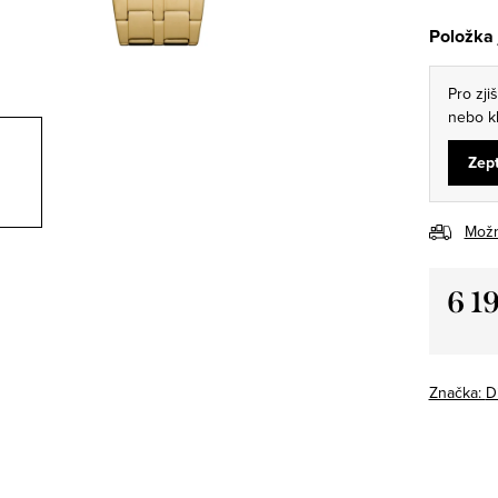
Položka
Pro zji
nebo kl
Zept
Možn
6 1
Měrná
cena:
Značka:
D