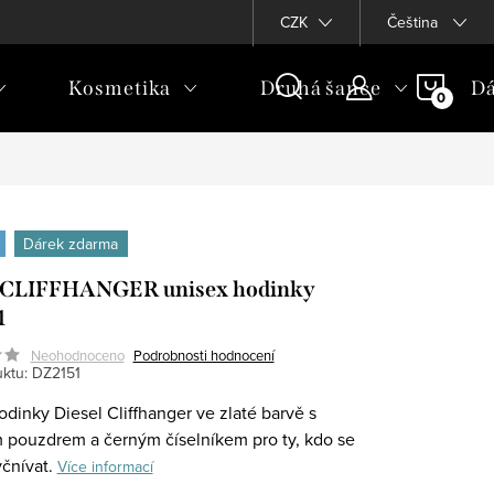
CZK
Čeština
NÁKU
Kosmetika
Druhá šance
Dá
KOŠÍ
Dárek zdarma
l CLIFFHANGER unisex hodinky
1
Neohodnoceno
Podrobnosti hodnocení
ktu:
DZ2151
odinky Diesel Cliffhanger ve zlaté barvě s
 pouzdrem a černým číselníkem pro ty, kdo se
yčnívat.
Více informací