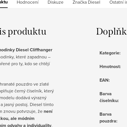
uktu
Hodnocení
Diskuze
Značka
Diesel
Ostatní 
is produktu
Doplňk
hodinky Diesel Cliffhanger
Kategorie
:
hodinky, které zapadnou –
ořené pro ty, kdo se chtějí
Hmotnost
:
EAN
:
hranaté pouzdro ve zlaté
plňuje černý číselník, který
Barva
modelu dodává výrazný
číselníku
:
 a jasný postoj. Diesel tímto
 znovu potvrzuje, že
není
Barva
čkou, ale módním
pouzdra
:
ím odvahy a individuality
.