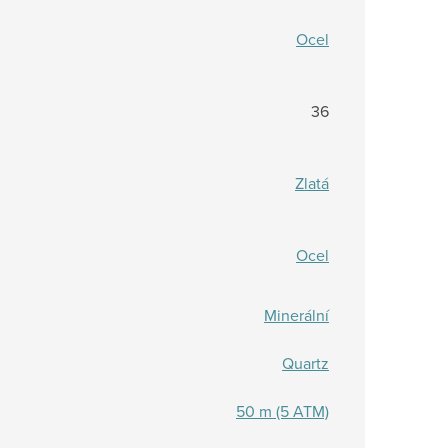
Ocel
36
Zlatá
Ocel
Minerální
Quartz
50 m (5 ATM)