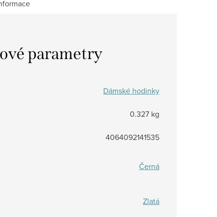
informace
ové parametry
Dámské hodinky
0.327 kg
4064092141535
Černá
Zlatá