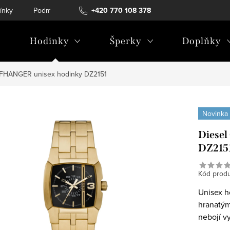
ínky
Podmínky ochrany osobních údajů
+420 770 108 378
Hodinky
Šperky
Doplňky
FFHANGER unisex hodinky DZ2151
Novinka
Diese
DZ215
Kód produ
Unisex h
hranatým
nebojí v