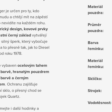
Materiál
ger je určen pro ty, kdo
pouzdra
:
nudu a chtějí mít na zápěstí
o nevidíte na každém rohu.
Průměr
ický design, kovové prvky
pouzdra
:
astní černý základ
vytvářejí
 silný šperk, který vybočuje
Barva
 a to přesně tak, jak to Diesel
řemínku
:
od roku 1978.
Materiál
e vybaven
ocelovým tahem
řemínku
:
é barvě, hranatým pouzdrem
é barvě a černým
Sklíčko
:
kem
. Ochranu zajišťuje
í sklo, o přesný chod se
Strojek
:
rojek Quartz.
Vodotěsnost
:
ejte i další hodinky a