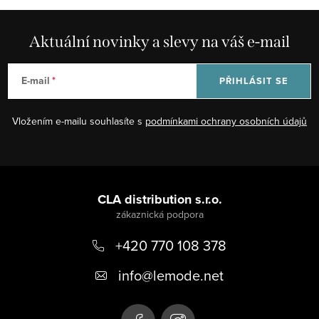
Aktuální novinky a slevy na váš e-mail
E-mail
PŘIHLÁSIT SE
Vložením e-mailu souhlasíte s
podmínkami ochrany osobních údajů
Z
á
CLA distribution s.r.o.
p
+420 770 108 378
a
t
info
@
lemode.net
í