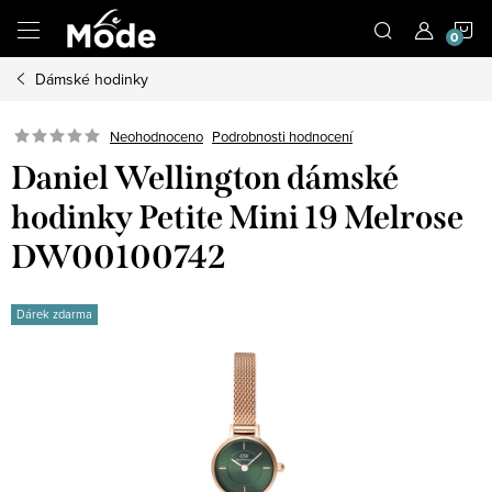
Přejít
N
na
obsah
Dámské hodinky
K
Neohodnoceno
Podrobnosti hodnocení
Daniel Wellington dámské
hodinky Petite Mini 19 Melrose
DW00100742
Dárek zdarma