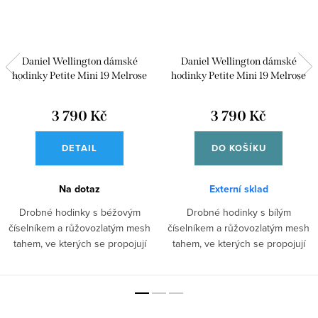
Daniel Wellington dámské
Daniel Wellington dámské
hodinky Petite Mini 19 Melrose
hodinky Petite Mini 19 Melrose
DW00100741
DW00100744
3 790 Kč
3 790 Kč
DETAIL
DO KOŠÍKU
Na dotaz
Externí sklad
Drobné hodinky s béžovým
Drobné hodinky s bílým
číselníkem a růžovozlatým mesh
číselníkem a růžovozlatým mesh
tahem, ve kterých se propojují
tahem, ve kterých se propojují
elegantní...
elegantní...