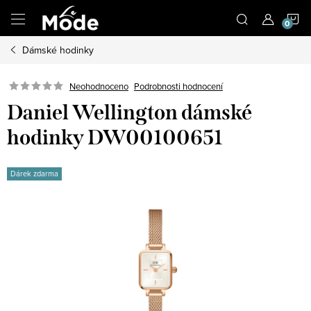
Přejít
N
na
obsah
Dámské hodinky
K
Neohodnoceno
Podrobnosti hodnocení
Daniel Wellington dámské
hodinky DW00100651
Dárek zdarma