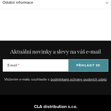
Ostatní informace
Aktuální novinky a slevy na váš e-mail
E-mail
PŘIHLÁSIT SE
Vložením e-mailu souhlasíte s
podmínkami ochrany osobních údajů
Z
á
CLA distribution s.r.o.