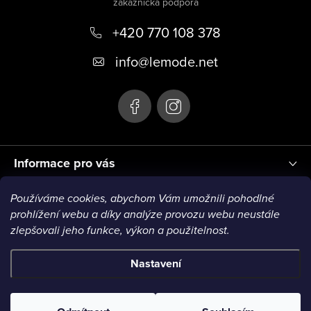
p
+420 770 108 378
a
t
info
@
lemode.net
í
Informace pro vás
Používáme cookies, abychom Vám umožnili pohodlné
Blog
prohlížení webu a díky analýze provozu webu neustále
zlepšovali jeho funkce, výkon a použitelnost.
Nastavení
Copyright 2026
Le Mode
. Všechna práva vyhrazena.