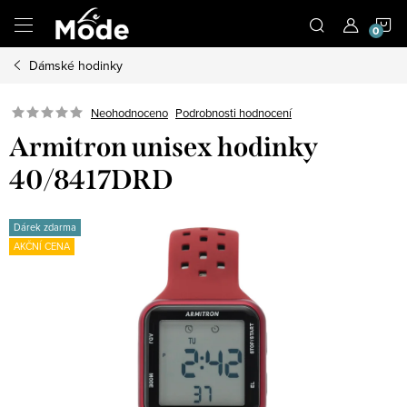
Přejít
N
na
obsah
Dámské hodinky
K
Neohodnoceno
Podrobnosti hodnocení
Armitron unisex hodinky
40/8417DRD
Dárek zdarma
AKČNÍ CENA