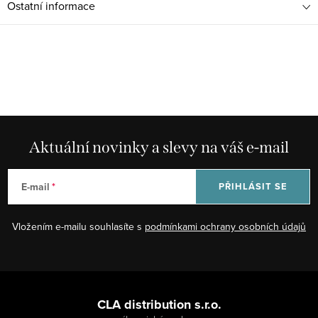
Ostatní informace
Aktuální novinky a slevy na váš e-mail
E-mail
PŘIHLÁSIT SE
Vložením e-mailu souhlasíte s
podmínkami ochrany osobních údajů
Z
á
CLA distribution s.r.o.