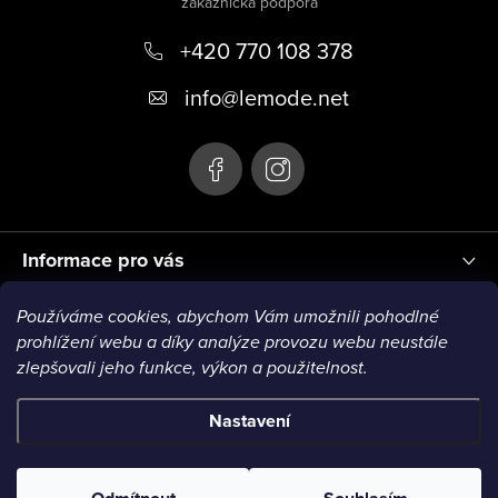
p
+420 770 108 378
a
t
info
@
lemode.net
í
Informace pro vás
Používáme cookies, abychom Vám umožnili pohodlné
Blog
prohlížení webu a díky analýze provozu webu neustále
zlepšovali jeho funkce, výkon a použitelnost.
Nastavení
Copyright 2026
Le Mode
. Všechna práva vyhrazena.