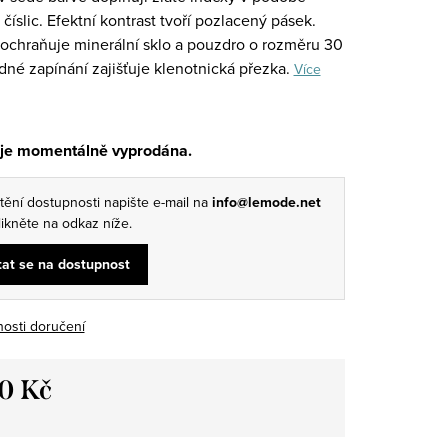
číslic. Efektní kontrast tvoří pozlacený pásek.
ochraňuje minerální sklo a pouzdro o rozměru 30
né zapínání zajišťuje klenotnická přezka.
Více
 je momentálně vyprodána.
štění dostupnosti napište e-mail na
info@lemode.net
ikněte na odkaz níže.
at se na dostupnost
osti doručení
90 Kč