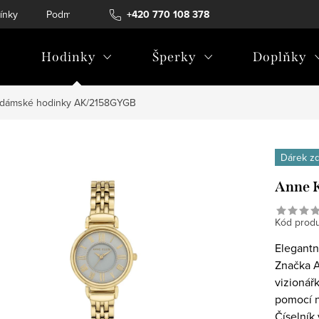
ínky
Podmínky ochrany osobních údajů
+420 770 108 378
Hodinky
Šperky
Doplňky
 dámské hodinky AK/2158GYGB
Dárek z
Anne 
Kód produ
Elegantní
Značka A
vizionář
pomocí n
Číselník