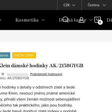
CZK
Čeština
NÁKU
Kosmetika
Druhá šance
Dá
KOŠÍ
darma
AKČNÍ CENA
Klein dámské hodinky AK/2158GYGB
Neohodnoceno
Podrobnosti hodnocení
ktu:
AK/2158GYGB
 hodinky s detaily v odstínech zlaté a šedé.
nne Klein, nesoucí jméno známé americké
ky, přináší všem ženám možnost sebevyjádření
ěčeho tak praktického, jako jsou hodinky.
 v šedé barvě doplňují zlaté indexy v podobě