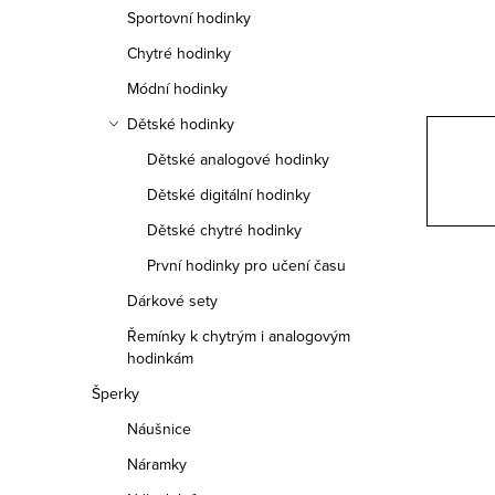
n
Sportovní hodinky
n
Chytré hodinky
í
Módní hodinky
Dětské hodinky
p
Dětské analogové hodinky
a
Dětské digitální hodinky
n
Dětské chytré hodinky
e
První hodinky pro učení času
Dárkové sety
l
Řemínky k chytrým i analogovým
hodinkám
Šperky
Náušnice
Náramky