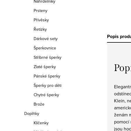
Náhrdelníky
Prsteny
Přívěsky
Řetízky
Popis prod
Dárkové sety
Šperkovnice
Stříbrné šperky
Pop
Zlaté šperky
Pánské šperky
Šperky pro děti
Elegantn
odstíne
Chytré šperky
Klein, 
Brože
americké
Doplňky
ženám m
pomocí 
Klíčenky
jsou hod