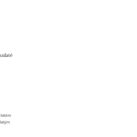
kulaté
zlatém
latým