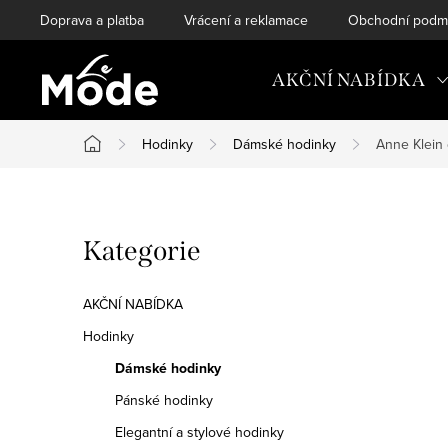
Přejít
Doprava a platba
Vrácení a reklamace
Obchodní podm
na
obsah
AKČNÍ NABÍDKA
Hodinky
Dámské hodinky
Anne Klein
Domů
P
Přeskočit
Kategorie
o
kategorie
s
AKČNÍ NABÍDKA
t
Hodinky
Dámské hodinky
r
Pánské hodinky
a
Elegantní a stylové hodinky