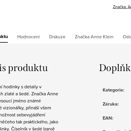
Značka:
A
uktu
Hodnocení
Diskuze
Značka
Anne Klein
Ost
is produktu
Doplňk
í hodinky s detaily v
Kategorie
:
ch zlaté a šedé. Značka Anne
nesoucí jméno známé
Záruka
:
 vizionářky, přináší všem
ožnost sebevyjádření
EAN
:
něčeho tak praktického, jako
inky. Číselník v šedé barvě