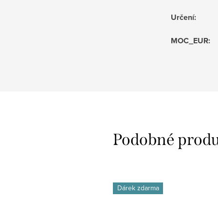
Určení
:
MOC_EUR
:
Dárek zdarma