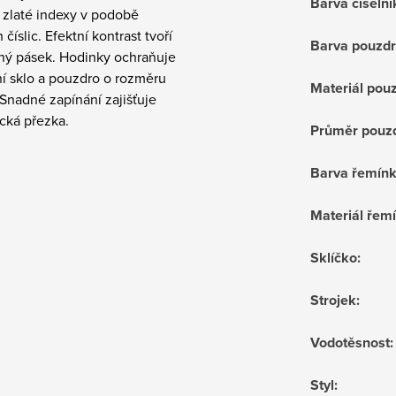
Barva číselní
 zlaté indexy v podobě
 číslic. Efektní kontrast tvoří
Barva pouzd
ný pásek. Hodinky ochraňuje
í sklo a pouzdro o rozměru
Materiál pou
Snadné zapínání zajišťuje
cká přezka.
Průměr pouz
Barva řemín
Materiál řem
Sklíčko
:
Strojek
:
Vodotěsnost
:
Styl
: