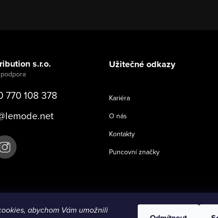
ibution s.r.o.
Užitečné odkazy
0 770 108 378
Kariéra
@
lemode.net
O nás
Kontakty
Puncovní značky
cookies, abychom Vám umožnili
Odmítnout
S