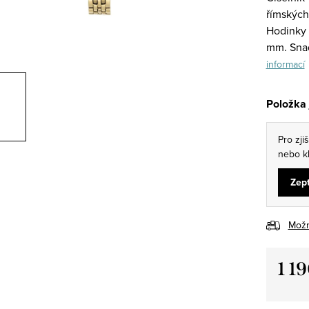
římských 
Hodinky 
mm. Snad
informací
Položka
Pro zji
nebo kl
Zept
Možn
1 1
Měrná
cena: