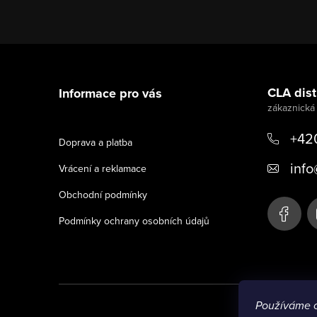
Z
á
CLA distr
Informace pro vás
p
a
+42
Doprava a platba
t
info
Vrácení a reklamace
í
Obchodní podmínky
Podmínky ochrany osobních údajů
Používáme 