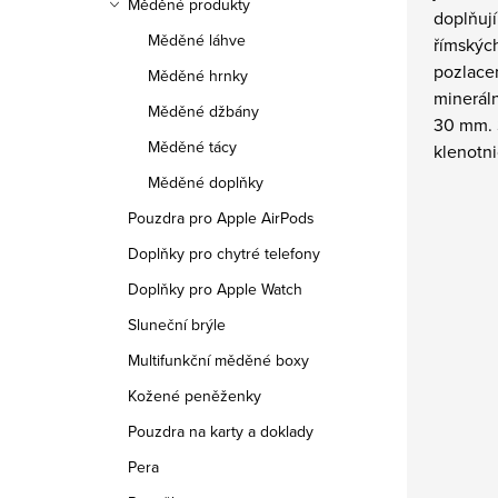
Měděné produkty
doplňují
Měděné láhve
římských
pozlace
Měděné hrnky
mineráln
Měděné džbány
30 mm. 
Měděné tácy
klenotni
Měděné doplňky
Pouzdra pro Apple AirPods
Doplňky pro chytré telefony
Doplňky pro Apple Watch
Sluneční brýle
Multifunkční měděné boxy
Kožené peněženky
Pouzdra na karty a doklady
Pera