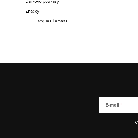
Dárkové poukazy
Značky
Jacques Lemans
E-mail
V