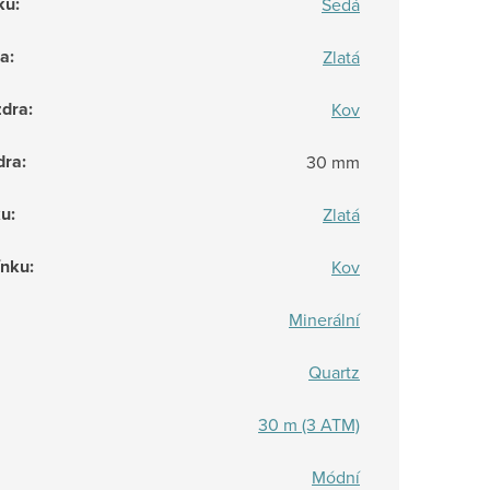
ku
:
Šedá
ra
:
Zlatá
zdra
:
Kov
dra
:
30 mm
ku
:
Zlatá
ínku
:
Kov
Minerální
Quartz
30 m (3 ATM)
Módní