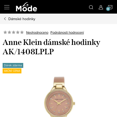
Přejít
N
na
obsah
Dámské hodinky
K
Neohodnoceno
Podrobnosti hodnocení
Anne Klein dámské hodinky
AK/1408LPLP
Dárek zdarma
AKČNÍ CENA