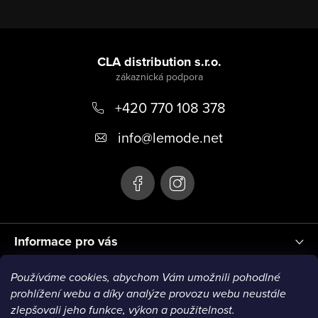
Z
á
CLA distribution s.r.o.
p
+420 770 108 378
a
t
info
@
lemode.net
í
Informace pro vás
Používáme cookies, abychom Vám umožnili pohodlné
Blog
prohlížení webu a díky analýze provozu webu neustále
zlepšovali jeho funkce, výkon a použitelnost.