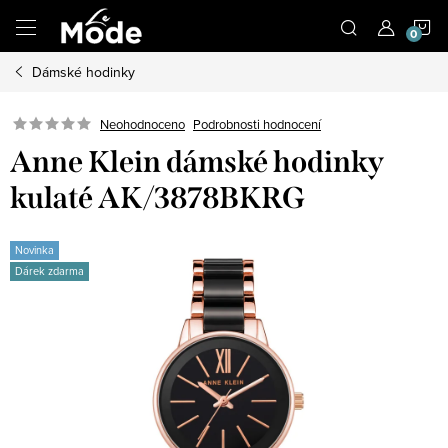
Přejít
N
na
obsah
Dámské hodinky
K
Neohodnoceno
Podrobnosti hodnocení
Anne Klein dámské hodinky
kulaté AK/3878BKRG
Novinka
Dárek zdarma