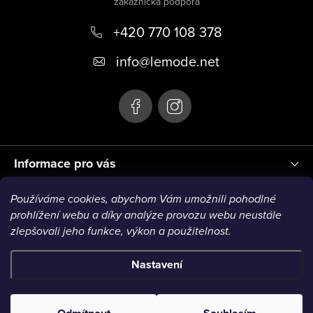
p
+420 770 108 378
a
t
info
@
lemode.net
í
Informace pro vás
Používáme cookies, abychom Vám umožnili pohodlné
Blog
prohlížení webu a díky analýze provozu webu neustále
zlepšovali jeho funkce, výkon a použitelnost.
Nastavení
Copyright 2026
Le Mode
. Všechna práva vyhrazena.