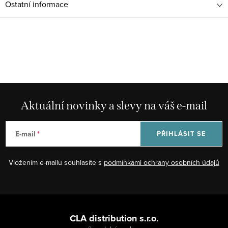
Ostatní informace
Aktuální novinky a slevy na váš e-mail
E-mail
PŘIHLÁSIT SE
Vložením e-mailu souhlasíte s
podmínkami ochrany osobních údajů
Z
á
CLA distribution s.r.o.