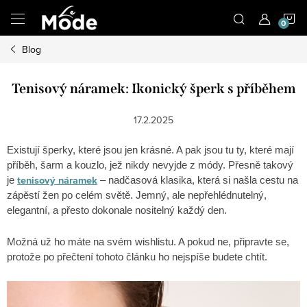
Přejít
N
na
obsah
Blog
K
Tenisový náramek: Ikonický šperk s příběhem
17.2.2025
Existují šperky, které jsou jen krásné. A pak jsou tu ty, které mají
příběh, šarm a kouzlo, jež nikdy nevyjde z módy. Přesně takový
tenisový náramek
je
– nadčasová klasika, která si našla cestu na
zápěstí žen po celém světě. Jemný, ale nepřehlédnutelný,
elegantní, a přesto dokonale nositelný každý den.
Možná už ho máte na svém wishlistu. A pokud ne, připravte se,
protože po přečtení tohoto článku ho nejspíše budete chtít.