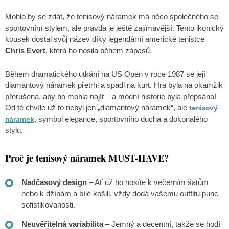
Mohlo by se zdát, že tenisový náramek má něco společného se
sportovním stylem, ale pravda je ještě zajímavější. Tento ikonický
kousek dostal svůj název díky legendární americké tenistce
Chris Evert
, která ho nosila během zápasů.
Během dramatického utkání na US Open v roce 1987 se její
diamantový náramek přetrhl a spadl na kurt. Hra byla na okamžik
přerušena, aby ho mohla najít – a módní historie byla přepsána!
tenisový
Od té chvíle už to nebyl jen „diamantový náramek“, ale
náramek
, symbol elegance, sportovního ducha a dokonalého
stylu.
Proč je tenisový náramek MUST-HAVE?
Nadčasový design
– Ať už ho nosíte k večerním šatům
nebo k džínám a bílé košili, vždy dodá vašemu outfitu punc
sofistikovanosti.
Neuvěřitelná variabilita
– Jemný a decentní, takže se hodí