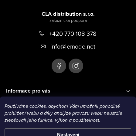
Z
á
CLA distribution s.r.o.
p
+420 770 108 378
a
t
info
@
lemode.net
í
Informace pro vás
Používáme cookies, abychom Vám umožnili pohodlné
Blog
prohlížení webu a díky analýze provozu webu neustále
zlepšovali jeho funkce, výkon a použitelnost.
Nastavení