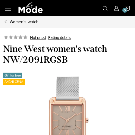
Skip
S
to
content
Women's watch
C
Not rated
Rating details
Nine West women's watch
NW/2091RGSB
Gift for free
AKČNÍ CENA