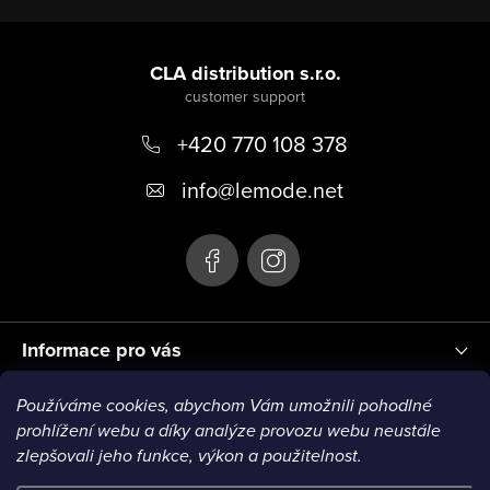
F
o
CLA distribution s.r.o.
o
+420 770 108 378
t
e
info
@
lemode.net
r
Informace pro vás
Používáme cookies, abychom Vám umožnili pohodlné
Blog
prohlížení webu a díky analýze provozu webu neustále
zlepšovali jeho funkce, výkon a použitelnost.