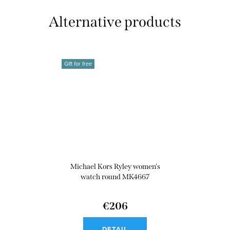
Gift for free
Michael Kors Ryley women's
watch round MK4667
€206
DETAIL