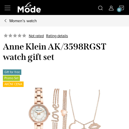
Skip
S
to
content
Women's watch
C
Not rated
Rating details
Anne Klein AK/3598RGST
watch gift set
Gift for free
Promo Set
AKČNÍ CENA