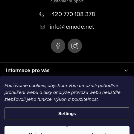
o
+420 770 108 378
t
e
info
@
lemode.net
r
Informace pro vás
Používáme cookies, abychom Vám umožnili pohodlné
Blog
prohlížení webu a díky analýze provozu webu neustále
zlepšovali jeho funkce, výkon a použitelnost.
Settings
Copyright 2026
Le Mode
. All rights reserved.