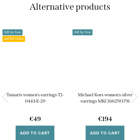
Gift for free
Gift for free
AKČNÍ CENA
Tamaris women's earrings TJ-
Michael Kors women's silver
0443-E-29
earrings MKC1662NO791
€49
€194
ADD TO CART
ADD TO CART