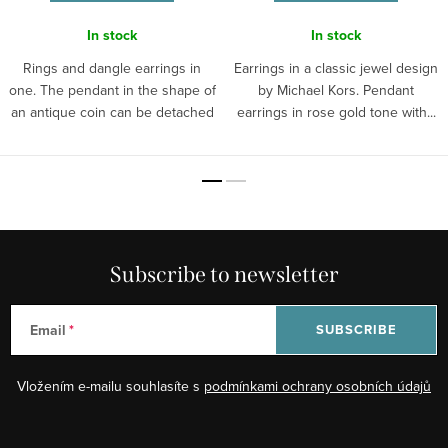
In stock
In stock
Rings and dangle earrings in
Earrings in a classic jewel design
one. The pendant in the shape of
by Michael Kors. Pendant
an antique coin can be detached
earrings in rose gold tone with...
to...
Subscribe to newsletter
Email
SUBSCRIBE
Vložením e-mailu souhlasíte s
podmínkami ochrany osobních údajů