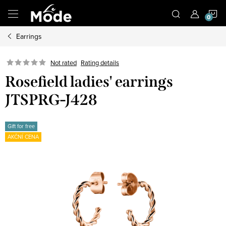
Skip
S
to
content
Earrings
C
Not rated
Rating details
Rosefield ladies' earrings
JTSPRG-J428
Gift for free
AKČNÍ CENA