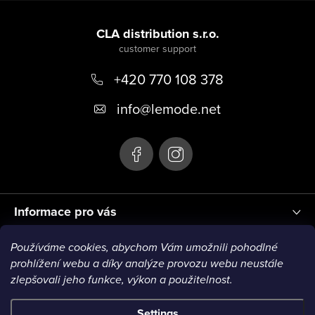
F
o
CLA distribution s.r.o.
o
+420 770 108 378
t
e
info
@
lemode.net
r
Informace pro vás
Používáme cookies, abychom Vám umožnili pohodlné
Blog
prohlížení webu a díky analýze provozu webu neustále
zlepšovali jeho funkce, výkon a použitelnost.
Settings