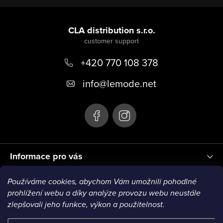
F
o
CLA distribution s.r.o.
o
+420 770 108 378
t
e
info
@
lemode.net
r
Informace pro vás
Používáme cookies, abychom Vám umožnili pohodlné
Blog
prohlížení webu a díky analýze provozu webu neustále
zlepšovali jeho funkce, výkon a použitelnost.