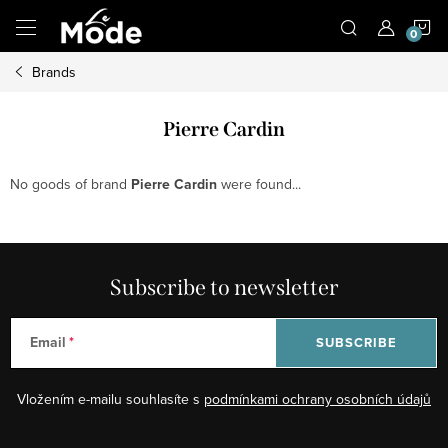
Skip
S
to
content
Brands
C
Pierre Cardin
No goods of brand
Pierre Cardin
were found...
Subscribe to newsletter
Email
SUBSCRIBE
Vložením e-mailu souhlasíte s
podmínkami ochrany osobních údajů