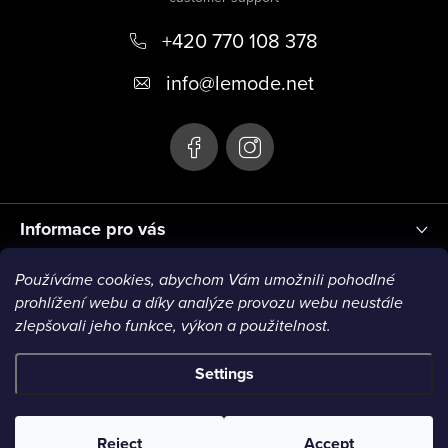
o
+420 770 108 378
t
e
info
@
lemode.net
r
Informace pro vás
Používáme cookies, abychom Vám umožnili pohodlné
Blog
prohlížení webu a díky analýze provozu webu neustále
zlepšovali jeho funkce, výkon a použitelnost.
Settings
Copyright 2026
Le Mode
. All rights reserved.
Reject
Accept