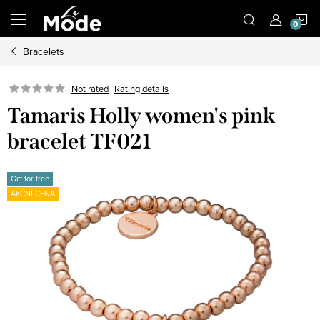
Skip
S
to
content
Bracelets
C
Not rated
Rating details
Tamaris Holly women's pink
bracelet TF021
Gift for free
AKČNÍ CENA