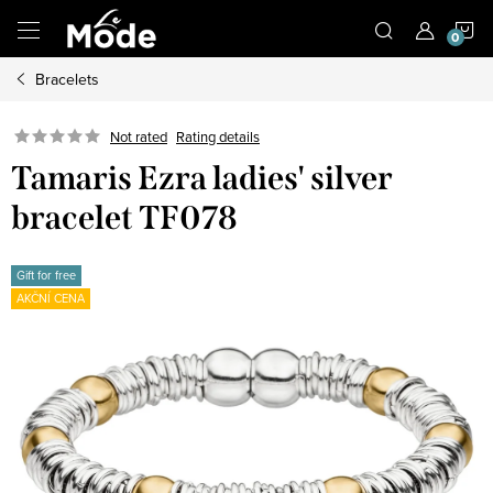
Skip
S
to
content
Bracelets
C
Not rated
Rating details
Tamaris Ezra ladies' silver
bracelet TF078
Gift for free
AKČNÍ CENA