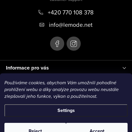
o
+420 770 108 378
t
e
info
@
lemode.net
r
Informace pro vás
Používáme cookies, abychom Vám umožnili pohodlné
Blog
prohlížení webu a díky analýze provozu webu neustále
zlepšovali jeho funkce, výkon a použitelnost.
Settings
Copyright 2026
Le Mode
. All rights reserved.
Reject
Accept